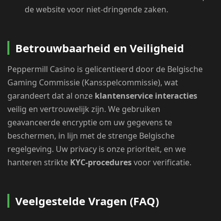
de website voor niet-dringende zaken.
Betrouwbaarheid en Veiligheid
Peppermill Casino is gelicentieerd door de Belgische
Gaming Commissie (Kansspelcommissie), wat
garandeert dat al onze
klantenservice interacties
veilig en vertrouwelijk zijn. We gebruiken
geavanceerde encryptie om uw gegevens te
beschermen, in lijn met de strenge Belgische
regelgeving. Uw privacy is onze prioriteit, en we
hanteren strikte
KYC-procedures
voor verificatie.
Veelgestelde Vragen (FAQ)