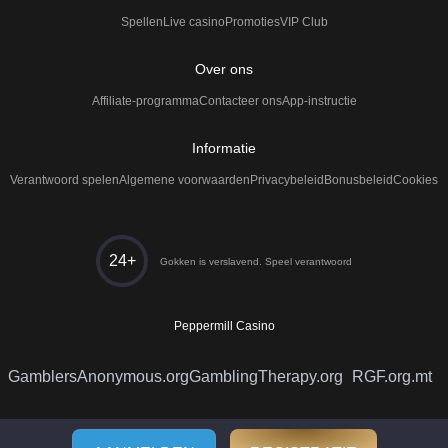
Spellen
Live casino
Promoties
VIP Club
Over ons
Affiliate-programma
Contacteer ons
App-instructie
Informatie
Verantwoord spelen
Algemene voorwaarden
Privacybeleid
Bonusbeleid
Cookies
24+
Gokken is verslavend. Speel verantwoord
Peppermill Casino
GamblersAnonymous.org
GamblingTherapy.org
RGF.org.mt