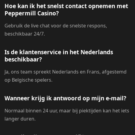
Hoe kan ik het snelst contact opnemen met
Peppermill Casino?
Gebruik de live chat voor de snelste respons,
beschikbaar 24/7.
Is de klantenservice in het Nederlands
beschikbaar?
Ja, ons team spreekt Nederlands en Frans, afgestemd
op Belgische spelers.
Wanneer krijg ik antwoord op mijn e-mail?
Normaal binnen 24 uur, maar bij piektijden kan het iets
langer duren.