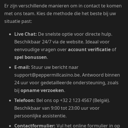
Er zijn verschillende manieren om in contact te komen
met ons team. Kies de methode die het beste bij uw
situatie past:
Live Chat:
De snelste optie voor directe hulp.
Beschikbaar 24/7 via de website. Ideaal voor
eenvoudige vragen over
account verificatie
of
spel bonussen
.
E-mail:
Stuur uw bericht naar
support@peppermillcasino.be
. Antwoord binnen
24 uur voor gedetailleerde ondersteuning, zoals
bij
opname verzoeken
.
Telefoon:
Bel ons op +32 2 123 4567 (België).
Beschikbaar van 9:00 tot 23:00 uur voor
persoonlijke assistentie.
Contactformulier:
Vul het online formulier in op