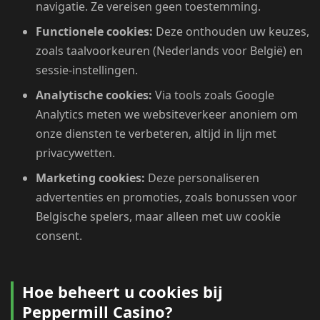
navigatie. Ze vereisen geen toestemming.
Functionele cookies:
Deze onthouden uw keuzes,
zoals taalvoorkeuren (Nederlands voor België) en
sessie-instellingen.
Analytische cookies:
Via tools zoals Google
Analytics meten we websiteverkeer anoniem om
onze diensten te verbeteren, altijd in lijn met
privacywetten.
Marketing cookies:
Deze personaliseren
advertenties en promoties, zoals bonussen voor
Belgische spelers, maar alleen met uw cookie
consent.
Hoe beheert u cookies bij
Peppermill Casino?