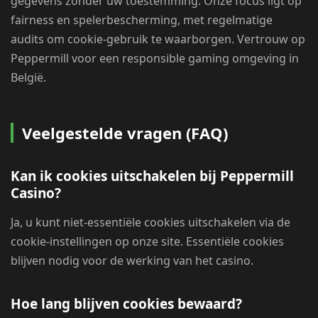
gegevens zonder uw toestemming. Onze focus ligt op
fairness en spelerbescherming, met regelmatige
audits om cookie-gebruik te waarborgen. Vertrouw op
Peppermill voor een responsible gaming omgeving in
België.
Veelgestelde vragen (FAQ)
Kan ik cookies uitschakelen bij Peppermill
Casino?
Ja, u kunt niet-essentiële cookies uitschakelen via de
cookie-instellingen op onze site. Essentiële cookies
blijven nodig voor de werking van het casino.
Hoe lang blijven cookies bewaard?