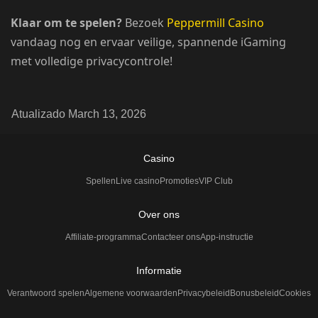
Klaar om te spelen?
Bezoek
Peppermill Casino
vandaag nog en ervaar veilige, spannende iGaming
met volledige privacycontrole!
Atualizado March 13, 2026
Casino
Spellen
Live casino
Promoties
VIP Club
Over ons
Affiliate-programma
Contacteer ons
App-instructie
Informatie
Verantwoord spelen
Algemene voorwaarden
Privacybeleid
Bonusbeleid
Cookies