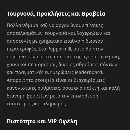
Τουρνουά, Προκλήσεις και Βραβεία
Πολλά νόμιμα καζίνο οργανώνουν πίνακες
αποτελεσμάτων, τουρνουά κουλοχέρηδων και
αποστολές με χρηματικά έπαθλα ή δωρεάν
περιστροφές. Στο Peppermill, αυτό θα ήταν
συντονισμένο με το πρότυπο της αγοράς: ευκρινή,
χρονικοί περιορισμοί, δίκαιες αθροίσεις πόντων
και πραγματικές ενημερώσεις leaderboard.
Απαραίτητα στοιχεία είναι οι διαχειρίσιμες
κανονιστικές ρυθμίσεις, όρια ανά παίκτη και καλή
διανομή βραβείων μετά την επαλήθευση
ταυτότητας και πληρωμής.
Πιστότητα και VIP Οφέλη