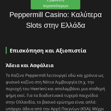
περισσότερων
Peppermill Casino: Καλύτερα
Slots στην Ελλάδα
Επισκόπηση και Αξιοπιστία
Άδεια και Ασφάλεια
Το Καζίνο Peppermill λειτουργεί εδώ και χρόνια ως
φυσικό καζίνο στη Νότια Λιμβουργία (π.χ. την
περιοχή του Heerlen) και απολαμβάνει μια σταθερή
φήμη εκεί. Για τα διαδικτυακά τυχερά παιχνίδια
στην Ολλανδία, το βασικό ερώτημα είναι απλό:
υπάρχει άδεια από την Αρχή Παιγνίων (KSA); Μέχρι