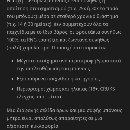
Η πυχή των όρων μπόνους είναι συνήθως η
απαίτηση στοιχηματισμού (π.χ. 25x ή 30x το ποσό
του μπόνους) μέσα σε σταθερό χρονικό διάστημα
(π.χ. 14 ή 30 ημέρες). Δεν συμμετέχουν όλα τα
παιχνίδια με το ίδιο βάρος: οι φρουτάκια συνήθως
100%, τα RNG τραπέζια και ζωντανά συνήθως
(πολύ) χαμηλότερα. Προσοχή στα παρακάτω:
Μέγιστο στοίχημα ανά περιστροφή/γύρο κατά
την απελευθέρωση του μπόνους.
Εξαιρούμενα παιχνίδια ή κατηγορίες.
Περιορισμοί χώρας και ηλικίας (18+, CRUKS
έλεγχος απαιτείται).
Μια διαφανής σελίδα όρων και μια σαφής μπόνους
μήτρα είναι απολύτως απαραίτητες σε μια
αξιόπιστη κυκλοφορία.