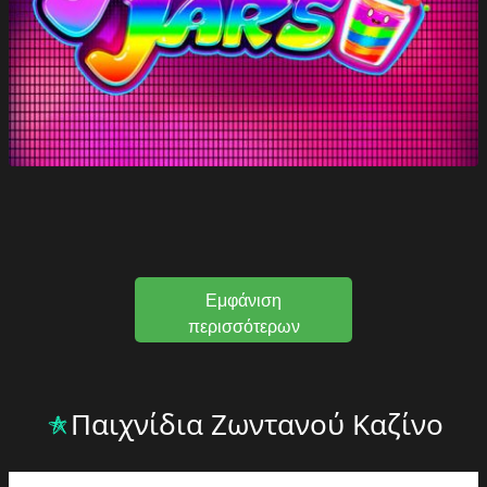
Εμφάνιση
περισσότερων
Παιχνίδια Ζωντανού Καζίνο