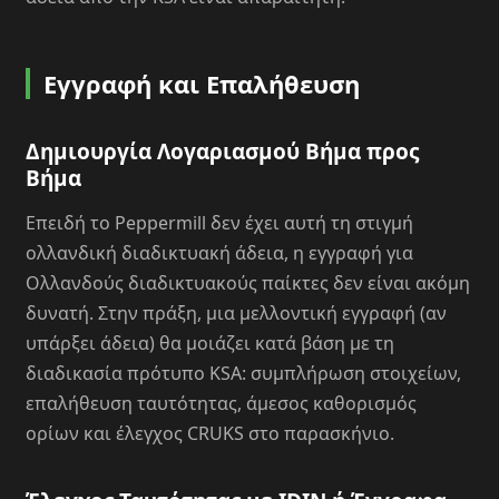
Εγγραφή και Επαλήθευση
Δημιουργία Λογαριασμού Βήμα προς
Βήμα
Επειδή το Peppermill δεν έχει αυτή τη στιγμή
ολλανδική διαδικτυακή άδεια, η εγγραφή για
Ολλανδούς διαδικτυακούς παίκτες δεν είναι ακόμη
δυνατή. Στην πράξη, μια μελλοντική εγγραφή (αν
υπάρξει άδεια) θα μοιάζει κατά βάση με τη
διαδικασία πρότυπο KSA: συμπλήρωση στοιχείων,
επαλήθευση ταυτότητας, άμεσος καθορισμός
ορίων και έλεγχος CRUKS στο παρασκήνιο.