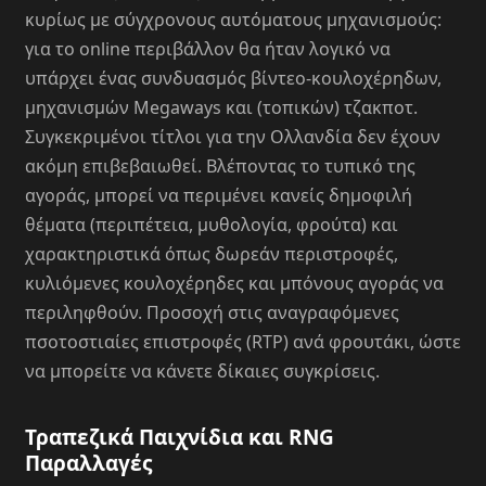
κυρίως με σύγχρονους αυτόματους μηχανισμούς:
για το online περιβάλλον θα ήταν λογικό να
υπάρχει ένας συνδυασμός βίντεο-κουλοχέρηδων,
μηχανισμών Megaways και (τοπικών) τζακποτ.
Συγκεκριμένοι τίτλοι για την Ολλανδία δεν έχουν
ακόμη επιβεβαιωθεί. Βλέποντας το τυπικό της
αγοράς, μπορεί να περιμένει κανείς δημοφιλή
θέματα (περιπέτεια, μυθολογία, φρούτα) και
χαρακτηριστικά όπως δωρεάν περιστροφές,
κυλιόμενες κουλοχέρηδες και μπόνους αγοράς να
περιληφθούν. Προσοχή στις αναγραφόμενες
πσοτοστιαίες επιστροφές (RTP) ανά φρουτάκι, ώστε
να μπορείτε να κάνετε δίκαιες συγκρίσεις.
Τραπεζικά Παιχνίδια και RNG
Παραλλαγές