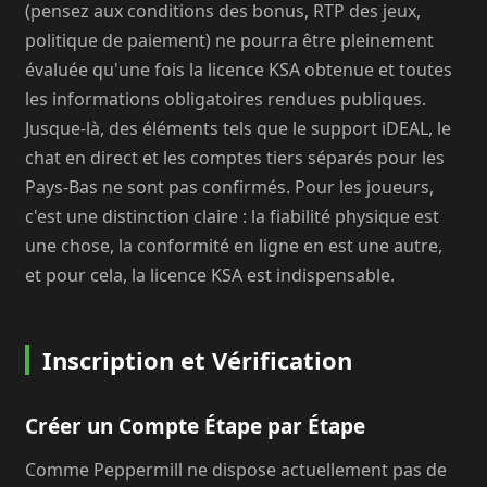
(pensez aux conditions des bonus, RTP des jeux,
politique de paiement) ne pourra être pleinement
évaluée qu'une fois la licence KSA obtenue et toutes
les informations obligatoires rendues publiques.
Jusque-là, des éléments tels que le support iDEAL, le
chat en direct et les comptes tiers séparés pour les
Pays-Bas ne sont pas confirmés. Pour les joueurs,
c'est une distinction claire : la fiabilité physique est
une chose, la conformité en ligne en est une autre,
et pour cela, la licence KSA est indispensable.
Inscription et Vérification
Créer un Compte Étape par Étape
Comme Peppermill ne dispose actuellement pas de