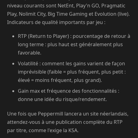
niveau courants sont NetEnt, Play'n GO, Pragmatic
Play, Nolimit City, Big Time Gaming et Evolution (live).
Indicateurs de qualité importants par jeu :
RTP (Return to Player) : pourcentage de retour à
long terme : plus haut est généralement plus
favorable.
Volatilité : comment les gains varient de façon
imprévisible (faible = plus fréquent, plus petit :
élevé = moins fréquent, plus grand).
Gain max et fréquence des fonctionnalités :
donne une idée du risque/rendement.
Une fois que Peppermill lancera un site néerlandais,
attendez-vous à une publication complète du RTP
par titre, comme l'exige la KSA.