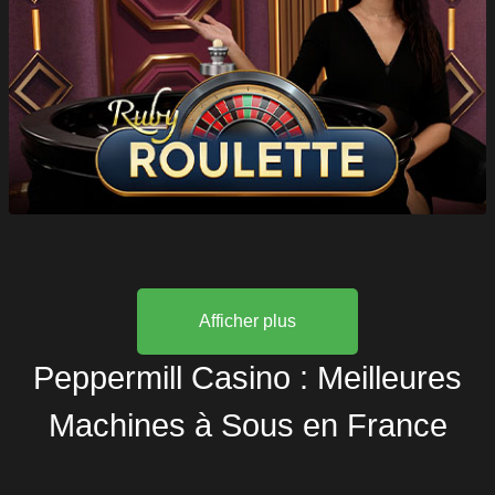
Afficher plus
Peppermill Casino : Meilleures
Machines à Sous en France