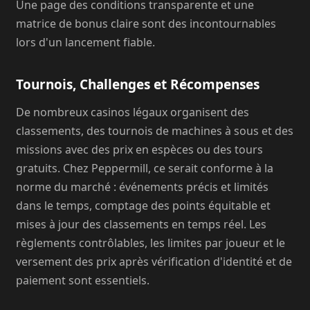
Une page des conditions transparente et une
matrice de bonus claire sont des incontournables
lors d'un lancement fiable.
Tournois, Challenges et Récompenses
De nombreux casinos légaux organisent des
classements, des tournois de machines à sous et des
missions avec des prix en espèces ou des tours
gratuits. Chez Peppermill, ce serait conforme à la
norme du marché : événements précis et limités
dans le temps, comptage des points équitable et
mises à jour des classements en temps réel. Les
règlements contrôlables, les limites par joueur et le
versement des prix après vérification d'identité et de
paiement sont essentiels.