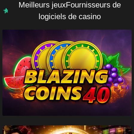
Meilleurs jeuxFournisseurs de
logiciels de casino