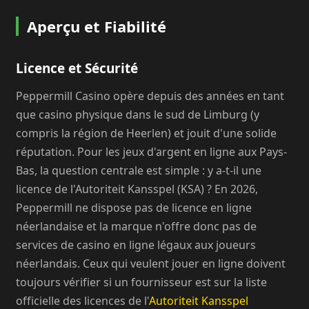
Aperçu et Fiabilité
Licence et Sécurité
Peppermill Casino opère depuis des années en tant
que casino physique dans le sud de Limburg (y
compris la région de Heerlen) et jouit d'une solide
réputation. Pour les jeux d'argent en ligne aux Pays-
Bas, la question centrale est simple : y a-t-il une
licence de l'Autoriteit Kansspel (KSA) ? En 2026,
Peppermill ne dispose pas de licence en ligne
néerlandaise et la marque n'offre donc pas de
services de casino en ligne légaux aux joueurs
néerlandais. Ceux qui veulent jouer en ligne doivent
toujours vérifier si un fournisseur est sur la liste
officielle des licences de l'
Autoriteit Kansspel