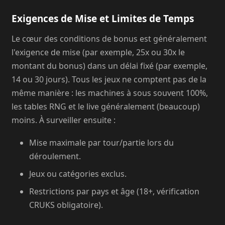
Exigences de Mise et Limites de Temps
Le cœur des conditions de bonus est généralement
l'exigence de mise (par exemple, 25x ou 30x le
montant du bonus) dans un délai fixé (par exemple,
14 ou 30 jours). Tous les jeux ne comptent pas de la
même manière : les machines à sous souvent 100%,
les tables RNG et le live généralement (beaucoup)
moins. À surveiller ensuite :
Mise maximale par tour/partie lors du
déroulement.
Jeux ou catégories exclus.
Restrictions par pays et âge (18+, vérification
CRUKS obligatoire).