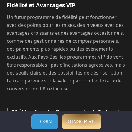
Fidélité et Avantages VIP
Un futur programme de fidélité peut fonctionner
avec des points pour les mises, des niveaux avec des
avantages croissants et des avantages occasionnels,
comme des gestionnaires de comptes personnels,
des paiements plus rapides ou des événements
exclusifs. Aux Pays-Bas, les programmes VIP doivent
être responsables : pas d'incitations agressives, mais
des seuils clairs et des possibilités de désinscription.
La transparence sur la valeur par point et le taux de
conversion doit être incluse.
Méthodes de Paiement et Retraits
LOGIN
S'INSCRIRE
Dépôts avec IDEAL et Alternatives