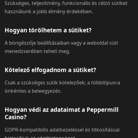
Szükséges, teljesítmény, funkcionális és célzó sütiket
használunk a jobb élmény érdekében.
Hogyan törölhetem a sütiket?
A böngészője beállításaiban vagy a weboldal süti
menedzserében teheti meg.
Kötelező elfogadnom a sütiket?
Csak a szükséges sütik kötelezőek; a többitípusra
önkéntes a beleegyezés.
Hogyan védi az adataimat a Peppermill
Casino?
GDPR-kompatibilis adatkezeléssel és titkosítással