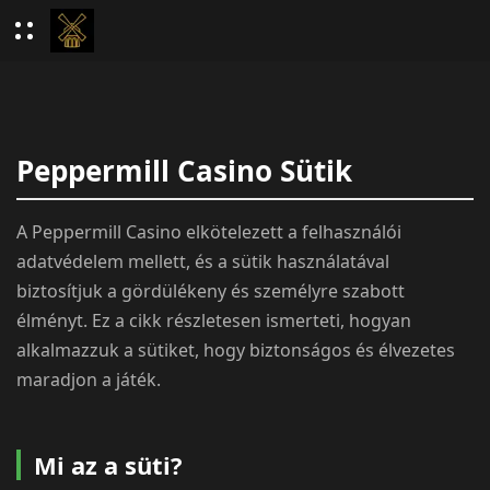
Peppermill Casino Sütik
A Peppermill Casino elkötelezett a felhasználói
adatvédelem mellett, és a sütik használatával
biztosítjuk a gördülékeny és személyre szabott
élményt. Ez a cikk részletesen ismerteti, hogyan
alkalmazzuk a sütiket, hogy biztonságos és élvezetes
maradjon a játék.
Mi az a süti?