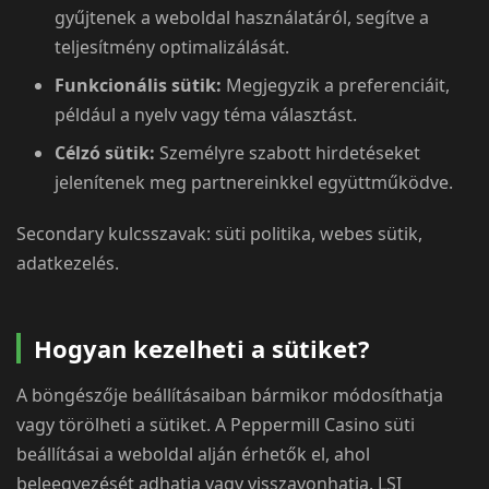
gyűjtenek a weboldal használatáról, segítve a
teljesítmény optimalizálását.
Funkcionális sütik:
Megjegyzik a preferenciáit,
például a nyelv vagy téma választást.
Célzó sütik:
Személyre szabott hirdetéseket
jelenítenek meg partnereinkkel együttműködve.
Secondary kulcsszavak: süti politika, webes sütik,
adatkezelés.
Hogyan kezelheti a sütiket?
A böngészője beállításaiban bármikor módosíthatja
vagy törölheti a sütiket. A Peppermill Casino süti
beállításai a weboldal alján érhetők el, ahol
beleegyezését adhatja vagy visszavonhatja. LSI